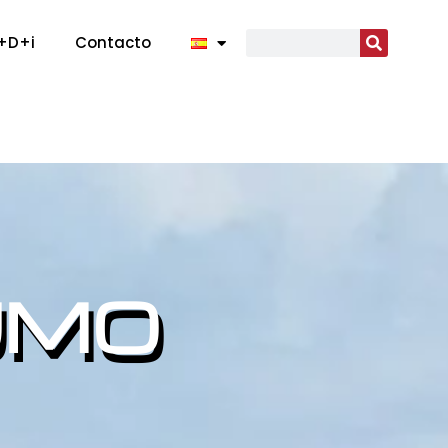
I+D+i
Contacto
UMO