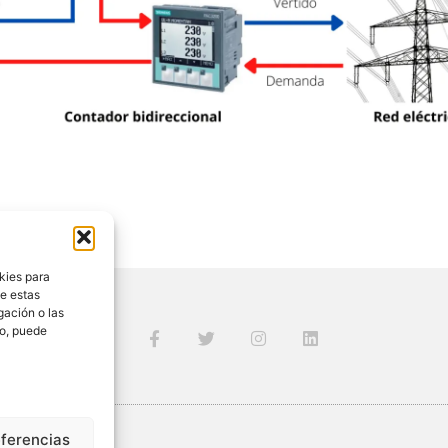
kies para
de estas
gación o las
to, puede
eferencias